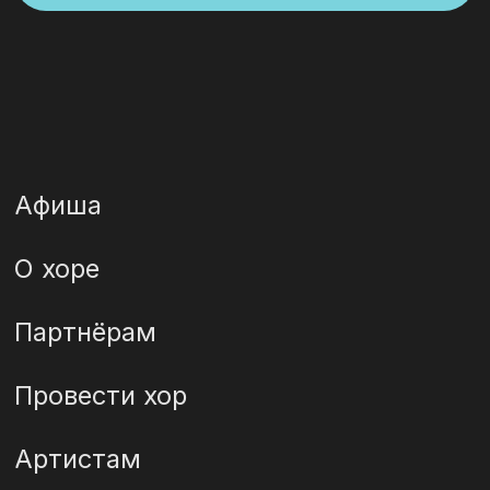
Мерч
Благотворительность
Подпишись на наши соцсети — там
живые фото, видео и хорошее
настроение.
Официальная главная группа
Telegram по городам
Правила возврата билетов
Правила обработки
персональных данных